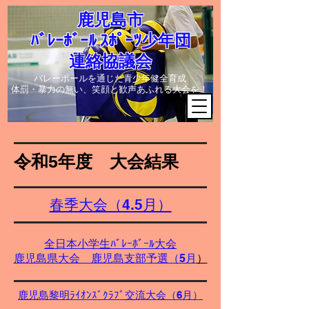
​鹿児島市
ﾊﾞﾚｰﾎﾞｰﾙ ｽﾎﾟｰﾂ少年団
連絡協議会
​バレーボールを通じた青少年健全育成
体罰・暴力の無い、笑顔と歓声あふれる大会を！
​令和5年度 大会結果
春季大会（4.5月）
全日本小学生ﾊﾞﾚｰﾎﾞｰﾙ大会
鹿児島県大会 鹿児島支部予選（5月
）
鹿児島黎明ﾗｲｵﾝｽﾞｸﾗﾌﾞ交流大会（6月）