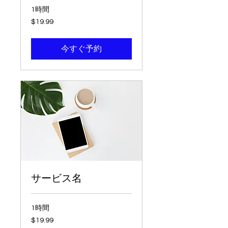
1時間
19.99
$19.99
米
ド
ル
今すぐ予約
サービス名
1時間
19.99
$19.99
米