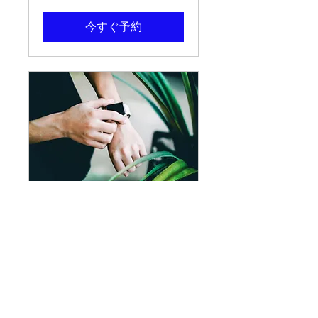
ド
ル
今すぐ予約
サービス名
1時間
19.99
$19.99
米
ド
ル
今すぐ予約