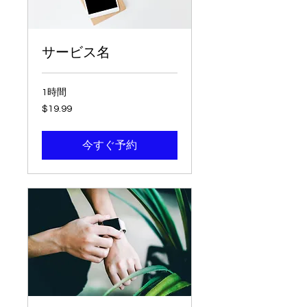
サービス名
1時間
19.99
$19.99
米
ド
ル
今すぐ予約