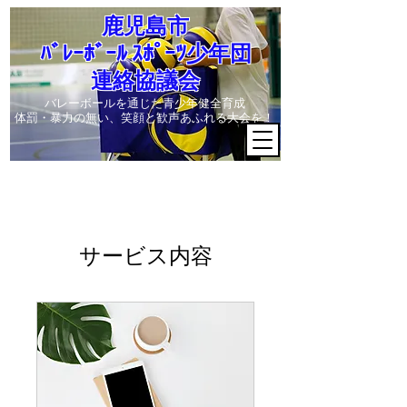
​鹿児島市
ﾊﾞﾚｰﾎﾞｰﾙ ｽﾎﾟｰﾂ少年団
連絡協議会
​バレーボールを通じた青少年健全育成
体罰・暴力の無い、笑顔と歓声あふれる大会を！
サービス内容