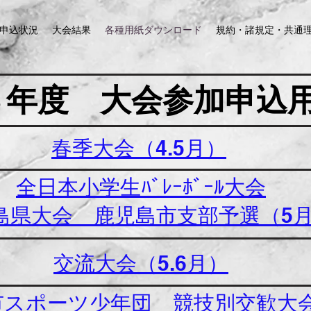
申込状況
大会結果
各種用紙ダウンロード
規約・諸規定・共通
８年度 大会参加申込
​春季大会（4.5月）
​全日本小学生ﾊﾞﾚｰﾎﾞｰﾙ大会
島県大会 鹿児島市支部予選（5
​交流大会（5.6月）
市スポーツ少年団 競技別交歓大