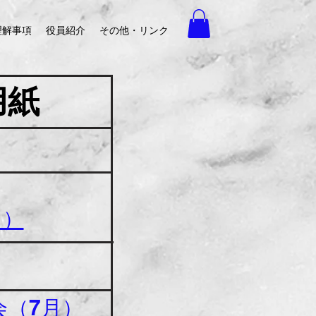
理解事項
役員紹介
その他・リンク
用紙
月）
会（7月）