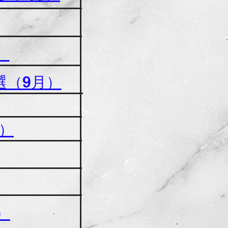
）
選（9月）
）
）