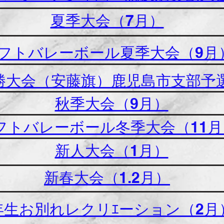
夏季大会（7月）
フトバレーボール夏季大会（9月
優勝大会（安藤旗）鹿児島市支部予
秋季大会（9月）
フトバレーボール冬季大会（11月
新人大会（1月）
新春大会（1.2月）
年生お別れレクリｴーション（2月