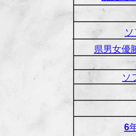
ソ
​県男女
ソ
6